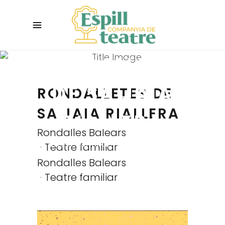
RONDALLETES
DE SA JAIA
RONDALLETES DE
SA JAIA RIALLERA
RIALLERA
Rondalles Balears
Teatre familiar - Foment de la
Teatre familiar
lectura
Rondalles Balears
Teatre familiar