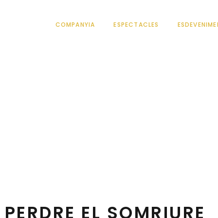
COMPANYIA
ESPECTACLES
ESDEVENIME
QUE VA PERDRE EL
Teatre familiar - Foment de la lectura
 PERDRE EL SOMRIURE