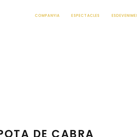
COMPANYIA
ESPECTACLES
ESDEVENIME
ADABRA POTA DE
Teatre familiar - Foment de la lectura
POTA DE CABRA