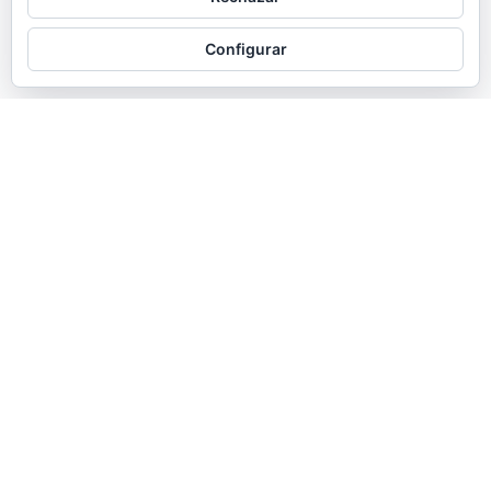
Configurar
SINOPSI
La vigília de Nadal, un forner
solitari i trist, que sempre dona
pa als petits animalons del bosc,
rep la visita d’una velleta
màgica i geperuda, coneguda
com la “Jaia”. Aquesta li regala
un ingredient secret per a uns
dolços de Nadal, assegurant-li
que era la recepta de la seva
padrina i que tenen el poder de