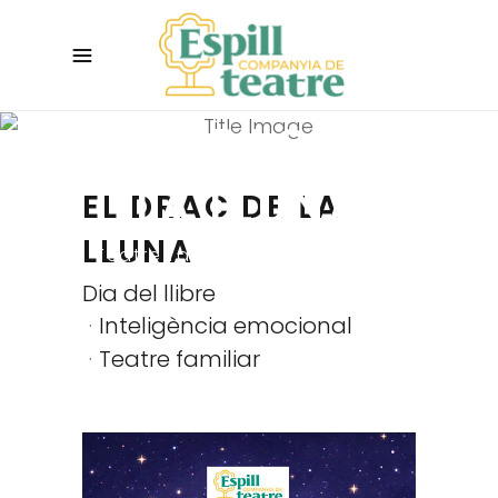
EL DRAC DE
LA LLUNA
EL DRAC DE LA
LLUNA
Teatre familiar - Foment de la
lectura
Dia del llibre
Inteligència emocional
Teatre familiar