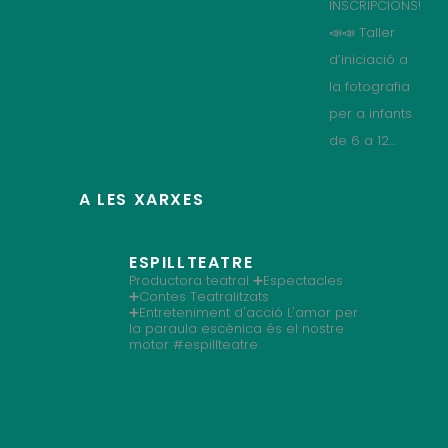
INSCRIPCIONS!
📣📣 Taller
d’iniciació a
la fotografia
per a infants
de 6 a 12...
A LES XARXES
ESPILLTEATRE
Productora teatral
➕Espectacles
➕Contes Teatralitzats
➕Entreteniment d'acció
L'amor per
la paraula escènica és el nostre
motor
#espillteatre