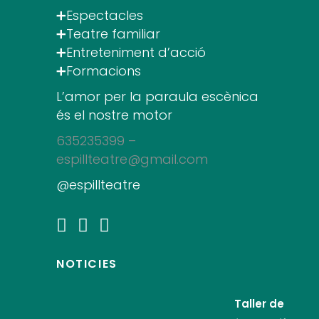
➕Espectacles
➕Teatre familiar
➕Entreteniment d’acció
➕Formacions
L’amor per la paraula escènica
és el nostre motor
635235399 –
espillteatre@gmail.com
@espillteatre
NOTICIES
Taller de