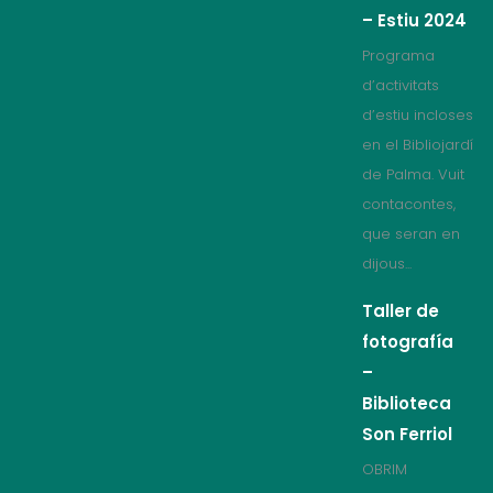
– Estiu 2024
Programa
d’activitats
d’estiu incloses
en el Bibliojardí
de Palma. Vuit
contacontes,
que seran en
dijous...
Taller de
fotografía
–
Biblioteca
Son Ferriol
OBRIM