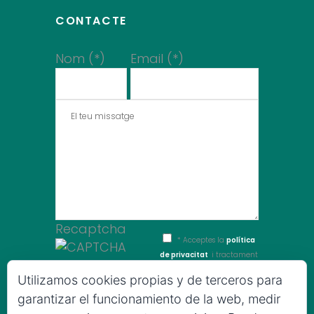
CONTACTE
Nom (*)
Email (*)
Recaptcha
* Acceptes la
política
de privacitat
i tractament
de dades
Utilizamos cookies propias y de terceros para
Change
garantizar el funcionamiento de la web, medir
Image