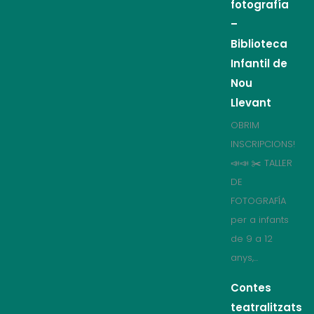
fotografía
–
Biblioteca
Infantil de
Nou
Llevant
OBRIM
INSCRIPCIONS!
📣📣 ✂️ TALLER
DE
FOTOGRAFÍA
per a infants
de 9 a 12
anys,...
Contes
teatralitzats