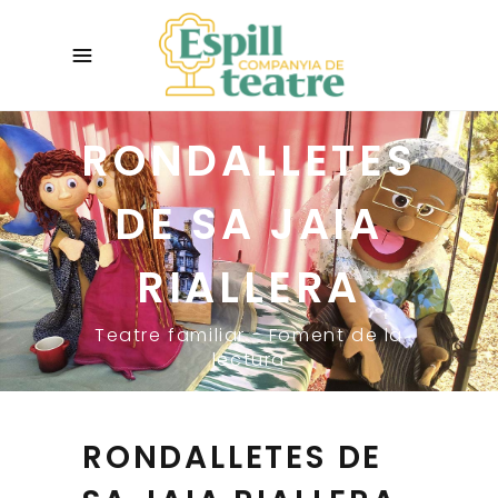
RONDALLETES
DE SA JAIA
RIALLERA
Teatre familiar - Foment de la
lectura
RONDALLETES DE