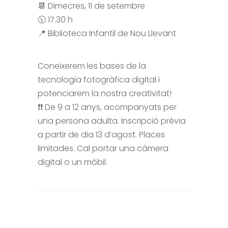
📆 Dimecres, 11 de setembre
🕥 17.30 h
📍 Biblioteca Infantil de Nou Llevant
Coneixerem les bases de la
tecnologia fotogràfica digital i
potenciarem la nostra creativitat!
❗️❗️ De 9 a 12 anys, acompanyats per
una persona adulta. Inscripció prèvia
a partir de dia 13 d’agost. Places
limitades. Cal portar una càmera
digital o un mòbil.