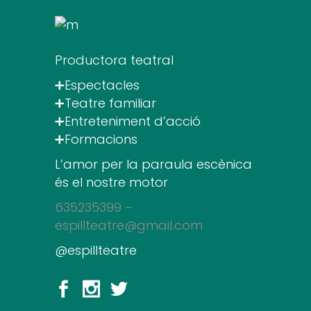
Productora teatral
➕Espectacles
➕Teatre familiar
➕Entreteniment d’acció
➕Formacions
L’amor per la paraula escènica
és el nostre motor
635235399 –
espillteatre@gmail.com
@espillteatre