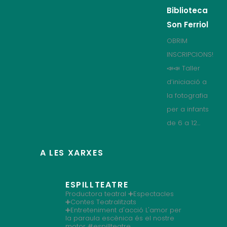
Biblioteca
Son Ferriol
OBRIM
INSCRIPCIONS!
📣📣 Taller
d’iniciació a
la fotografia
per a infants
de 6 a 12...
A LES XARXES
ESPILLTEATRE
Productora teatral
➕Espectacles
➕Contes Teatralitzats
➕Entreteniment d'acció
L'amor per
la paraula escènica és el nostre
motor
#espillteatre