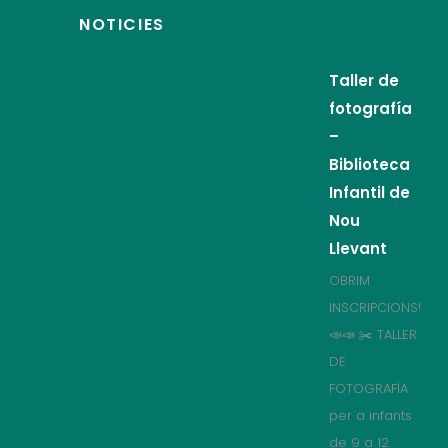
NOTICIES
Taller de
fotografía
–
Biblioteca
Infantil de
Nou
Llevant
OBRIM
INSCRIPCIONS!
📣📣 ✂️ TALLER
DE
FOTOGRAFÍA
per a infants
de 9 a 12