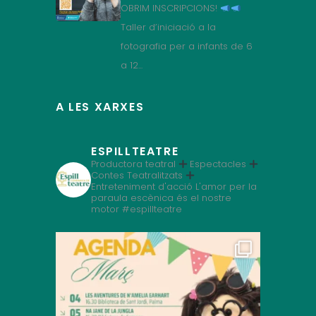
OBRIM INSCRIPCIONS!
Taller d’iniciació a la
fotografia per a infants de 6
a 12...
A LES XARXES
ESPILLTEATRE
Productora teatral
Espectacles
Contes Teatralitzats
Entreteniment d'acció
L'amor per la
paraula escènica és el nostre
motor
#espillteatre