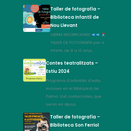
Taller de fotografía –
Biblioteca Infantil de
Nou Llevant
OBRIM INSCRIPCIONS!
TALLER DE FOTOGRAFÍA per a
infants de 9 a 12 anys,...
Contes teatralitzats –
Estiu 2024
Programa d’activitats d’estiu
incloses en el Bibliojardí de
Palma. Vuit contacontes, que
seran en dijous...
Taller de fotografía –
Biblioteca Son Ferriol